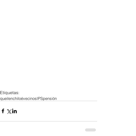
Etiquetas:
queilen
chiloé
vecinos
IPS
pensión