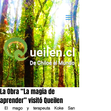
ueilen.cl
De Chiloé al Mundo
La Obra “La magia de
aprender” visitó Queilen
El mago y terapeuta Koke San 