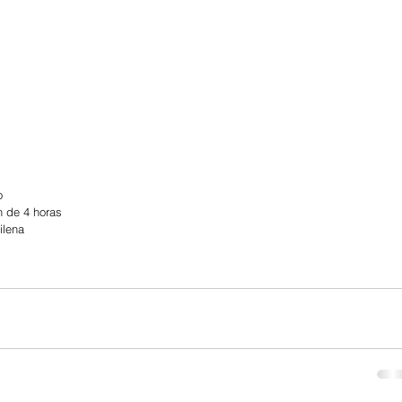
o
n de 4 horas
ilena