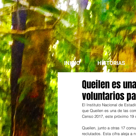
INICIO
HISTORIAS
Queilen es un
voluntarios pa
El Instituto Nacional de Esta
que Queilen es una de las com
Censo 2017, este próximo 19 d
Queilen, junto a otras 17 com
reclutados. Esta cifra aleja 