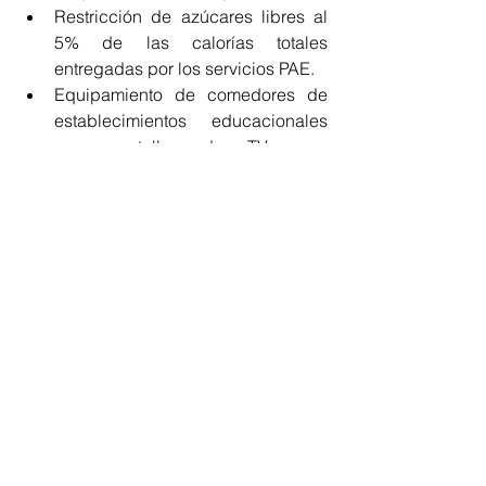
Restricción de azúcares libres al 
5% de las calorías totales 
entregadas por los servicios PAE.  
Equipamiento de comedores de 
establecimientos educacionales 
con pantallas de TV para 
presentación diaria del menú y 
difusión información de estilos de 
vida saludable.  
Recreos Participativos, que tienen 
por objeto fomentar la actividad 
física.  
Pulseras Inteligentes Para La 
Promoción De Actividad Física, en 
conjunto con los computadores 
que son parte del  Programa Yo 
Elijo Mi PC y Me Conecto para 
Aprender.  
Circuito De Desarrollo Psicomotor 