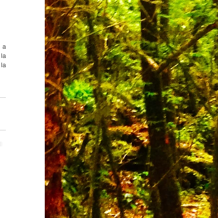
a 
a 
la 