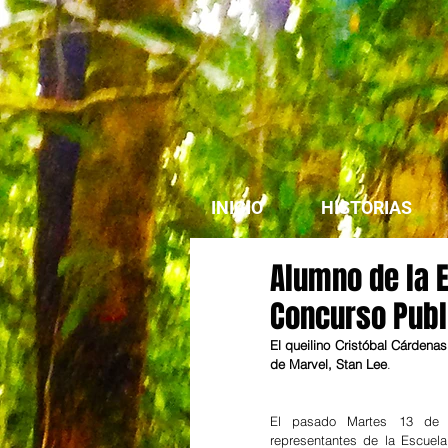
INICIO
HISTORIAS
Alumno de la E
Concurso Publ
El queilino Cristóbal Cárdenas
de Marvel, Stan Lee
.
El pasado Martes 13 de J
representantes de la Escuela