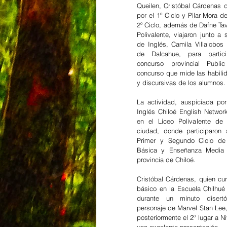
Queilen, Cristóbal Cárdenas d
por el 1º Ciclo y Pilar Mora de
2º Ciclo, además de Dafne Tavi
Polivalente, viajaron junto a 
de Inglés, Camila Villalobos 
de Dalcahue, para partici
concurso provincial Public
concurso que mide las habilid
y discursivas de los alumnos.
La actividad, auspiciada po
Inglés Chiloé English Network,
en el Liceo Polivalente de
ciudad, donde participaron 
Primer y Segundo Ciclo de
Básica y Enseñanza Media 
provincia de Chiloé. 
Cristóbal Cárdenas, quien cu
básico en la Escuela Chilhué 
durante un minuto disertó
personaje de Marvel Stan Lee,
posteriormente el 2º lugar a N