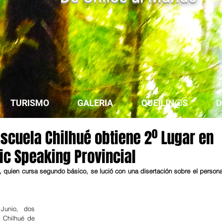
TURISMO
GALERIA
QUEILIN@S
D
scuela Chilhué obtiene 2º Lugar en
ic Speaking Provincial
, quien cursa segundo básico, se lució con una disertación sobre el persona
unio, dos 
 Chilhué de 