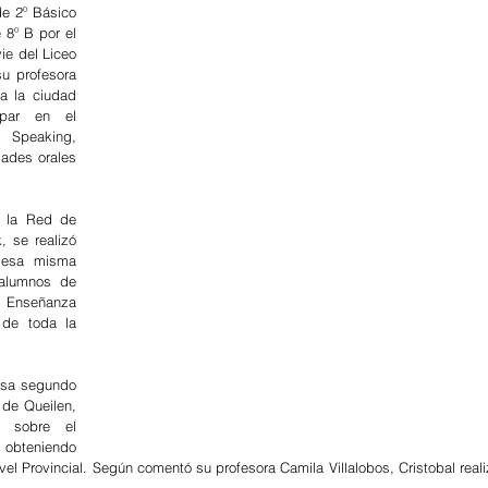
e 2º Básico 
 8º B por el 
e del Liceo 
su profesora 
a la ciudad 
par en el 
 Speaking, 
ades orales 
r la Red de 
 se realizó 
 esa misma 
alumnos de 
 Enseñanza 
de toda la 
rsa segundo 
de Queilen, 
 sobre el 
 obteniendo 
ivel Provincial. Según comentó su profesora Camila Villalobos, Cristobal reali