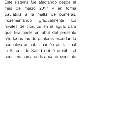
Este sistema fue afectando desde el 
mes de marzo 2017 y en forma 
paulatina a la malla de punteras, 
incrementando gradualmente los 
niveles de cloruros en el agua, para 
que finalmente en abril del presente 
año todas las de punteras excedan la 
normativa actual, situación por la cual 
la Seremi de Salud debió prohibir el 
consumo humano de agua proveniente 
del APR Queilen.
El Seremi de Obras Públicas llamó a la 
tranquilidad de la ciudadanía, 
señalando que existe una solución 
definitiva, además de las medidas 
inmediatas y a mediano plazo que 
beneficiarán a los habitantes de 
Queilen.