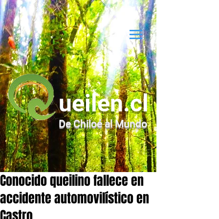
ueilen.cl
De Chiloé al Mundo
Conocido queilino fallece en
accidente automovilístico en
Castro