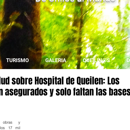
TURISMO
GALERIA
QUEILIN@S
D
lud sobre Hospital de Queilen: Los
n asegurados y solo faltan las base
 obras y 
los 17 mil 