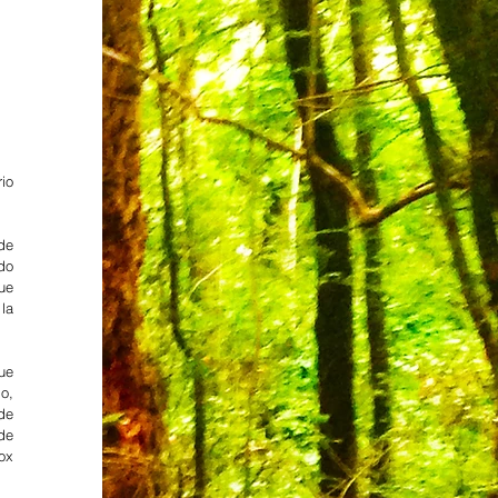
io 
de 
do 
e 
a 
e 
, 
e 
e 
x 