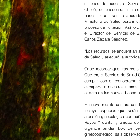
millones de pesos, el Servic
Chiloé, se encuentra a la es
bases que son elaborad
Ministerio de Salud para inici
proceso de licitación. Así lo d
el Director del Servicio de Sa
Carlos Zapata Sánchez.
“Los recursos se encuentran a
de Salud”, aseguró la autorida
Cabe recordar que tras recibi
Queilen, el Servicio de Salud 
cumplir con el cronograma
escapaba a nuestras manos, d
espera de las nuevas bases par
El nuevo recinto contará con 
incluye espacios que serán u
atención ginecológica con bañ
Rayos X dental y unidad de r
urgencia tendrá: box de yes
ginecobstetrico, sala observac