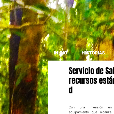
INICIO
HISTORIAS
Servicio de Sa
recursos está
d
Con una inversión en
equipamiento que alcanza 