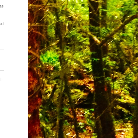
s 
ud 