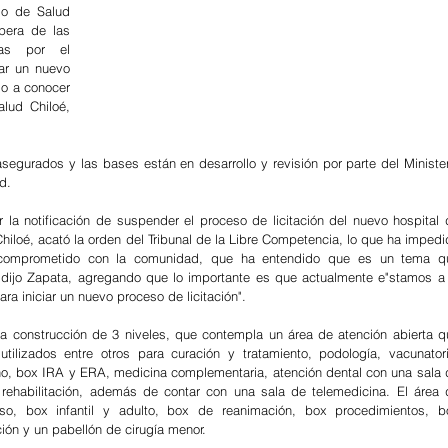
io de Salud 
pera de las 
as por el 
ar un nuevo 
io a conocer 
lud Chiloé, 
segurados y las bases están en desarrollo y revisión por parte del Minister
d.
r la notificación de suspender el proceso de licitación del nuevo hospital 
Chiloé, acató la orden del Tribunal de la Libre Competencia, lo que ha impedi
 comprometido con la comunidad, que ha entendido que es un tema qu
ijo Zapata, agregando que lo importante es que actualmente e"stamos a l
a iniciar un nuevo proceso de licitación".
la construcción de 3 niveles, que contempla un área de atención abierta qu
tilizados entre otros para curación y tratamiento, podología, vacunatorio
o, box IRA y ERA, medicina complementaria, atención dental con una sala d
ehabilitación, además de contar con una sala de telemedicina. El área d
o, box infantil y adulto, box de reanimación, box procedimientos, bo
ión y un pabellón de cirugía menor.