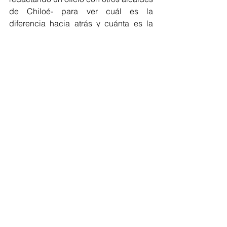
de Chiloé- para ver cuál es la 
diferencia hacia atrás y cuánta es la 
diferencia que a nosotros nos 
corresponde. Porque al final es un 
paquete completo”.
Cabe señalar que lo expuesto en esta 
nota solo es un detalle resumido de lo 
abordado en la cita y no incluye la 
discusión posterior, por tanto, para 
conocer más detalles del tema de 
salud tratado en la sesión de concejo, 
los invitamos a revisar los videos en 
bruto que están en nuestro FAN PAGE 
de Facebook: 
https://www.facebook.com/queilencl/