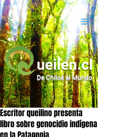
ueilen.cl
De Chiloé al Mundo
Escritor queilino presenta
libro sobre genocidio indígena
en la Patagonia