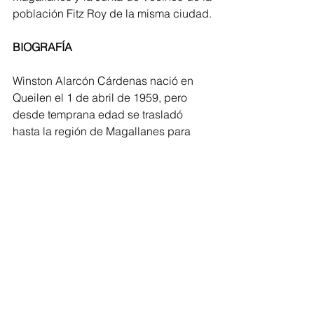
población Fitz Roy de la misma ciudad.
BIOGRAFÍA
Winston Alarcón Cárdenas nació en 
Queilen el 1 de abril de 1959, pero 
desde temprana edad se trasladó 
hasta la región de Magallanes para 
trabajar. Actualmente vive en la 
comuna de San Gregorio, donde ha 
desarrollado una importante labor de 
investigación arqueológica y 
antropológica, la cual ha sido 
plasmada en diversos libros como: 
Tras las huellas del Gauchaje (2007); 
Los Secretos del Fin del Mundo 
(2011); Los Fusileros del 14 (2013); 
San Gregorio: Nacimiento histórico de 