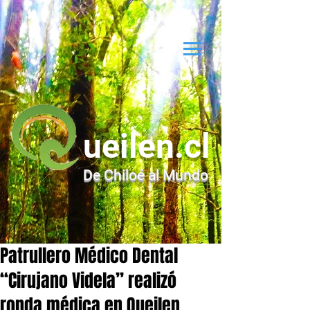
ueilen.cl
De Chiloé al Mundo
Patrullero Médico Dental
“Cirujano Videla” realizó
ronda médica en Queilen