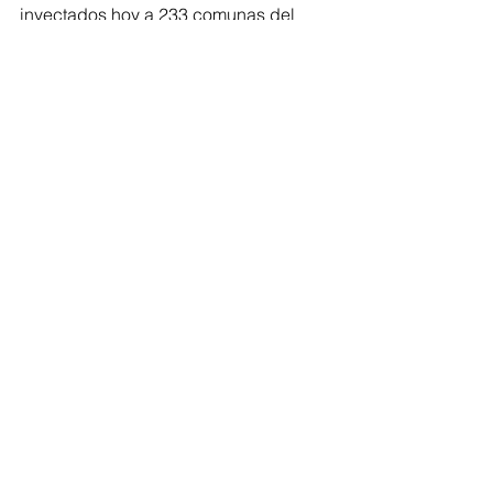
inyectados hoy a 233 comunas del 
país. Esperamos una inversión de 
3.500 millones en tres meses más y 5 
mil millones en enero. Si en el camino 
se consiguen más recursos se irán 
inyectando”, concluyó.
Comentarios