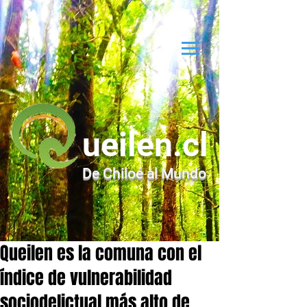
ueilen.cl
De Chiloé al Mundo
Queilen es la comuna con el
índice de vulnerabilidad
sociodelictual más alto de