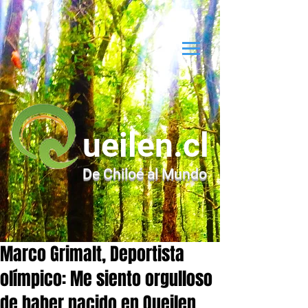
ueilen.cl
De Chiloé al Mundo
Marco Grimalt, Deportista
olímpico: Me siento orgulloso
de haber nacido en Queilen