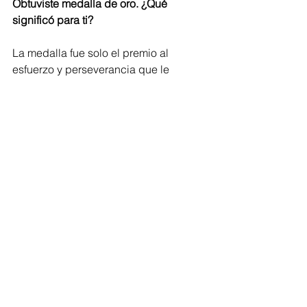
Obtuviste medalla de oro. ¿Qué 
significó para ti?
La medalla fue solo el premio al 
esfuerzo y perseverancia que le 
ponemos diariamente a nuestro trabajo 
que es el voley playa y nuestro equipo 
técnico es de primer nivel, también es 
trabajo de ellos.
¿Qué metas tienes de cara al futuro?
Sin dudas, llegar a lo mas alto del 
voley playa mundial, dejar el nombre 
de Chile en un sitial de honor y ser 
referentes  para nuevas generaciones 
en cuanto a esfuerzo y constancia 
entregada al deporte.