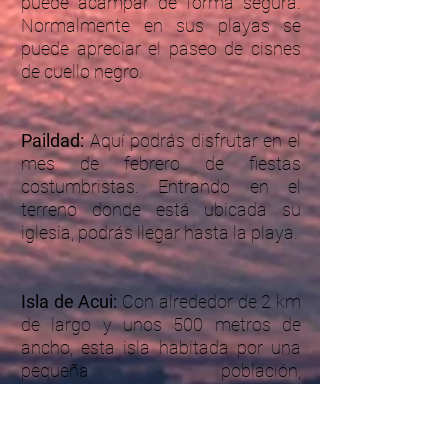
puede acampar de forma segura.
Normalmente en sus playas se
puede apreciar el paseo de cisnes
de cuello negro.
Paildad:
Aquí podrás disfrutar en el
mes de febrero de fiestas
costumbristas. Entrando en el
terreno donde está ubicada su
iglesia, podrás llegar hasta la playa.
Isla de Acui:
Con alrededor de 2 km
de largo y unos 500 metros de
ancho, esta isla habitada por una
pequeña población,
mayoritariamente indígena, se
destaca por sus torres de piedra y
tierra, las cuales se pueden ver