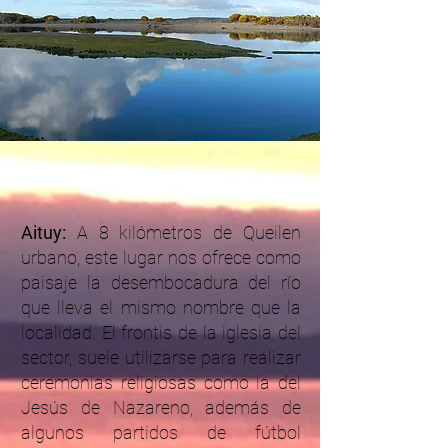
Aituy:
A 8 kilómetros de Queilen
urbano, este lugar nos ofrece como
paisaje la desembocadura del río
que lleva el mismo nombre que la
localidad. El frontis de la iglesia del
sector, suele utilizarse para realizar
ceremonias religiosas como la del
Jesús de Nazareno, además de
algunos partidos de fútbol