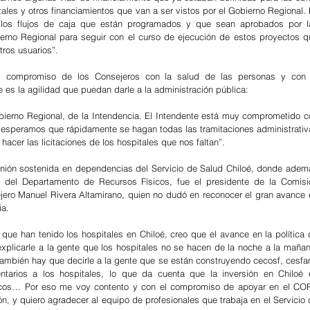
les y otros financiamientos que van a ser vistos por el Gobierno Regional. 
los flujos de caja que están programados y que sean aprobados por la
erno Regional para seguir con el curso de ejecución de estos proyectos qu
tros usuarios”.
 compromiso de los Consejeros con la salud de las personas y con l
 es la agilidad que puedan darle a la administración pública:
ierno Regional, de la Intendencia. El Intendente está muy comprometido co
o esperamos que rápidamente se hagan todas las tramitaciones administrativa
hacer las licitaciones de los hospitales que nos faltan”.
unión sostenida en dependencias del Servicio de Salud Chiloé, donde ademá
es del Departamento de Recursos Físicos, fue el presidente de la Comisió
jero Manuel Rivera Altamirano, quien no dudó en reconocer el gran avance e
ia.
que han tenido los hospitales en Chiloé, creo que el avance en la política 
plicarle a la gente que los hospitales no se hacen de la noche a la mañana
mbién hay que decirle a la gente que se están construyendo cecosf, cesfam
tarios a los hospitales, lo que da cuenta que la inversión en Chiloé e
blicos… Por eso me voy contento y con el compromiso de apoyar en el COR
, y quiero agradecer al equipo de profesionales que trabaja en el Servicio 