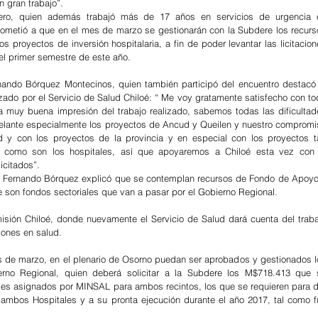
 gran trabajo”.
jero, quien además trabajó más de 17 años en servicios de urgencia e
ometió a que en el mes de marzo se gestionarán con la Subdere los recurso
 proyectos de inversión hospitalaria, a fin de poder levantar las licitacion
l primer semestre de este año.
nando Bórquez Montecinos, quien también participó del encuentro destacó e
izado por el Servicio de Salud Chiloé: “ Me voy gratamente satisfecho con to
 muy buena impresión del trabajo realizado, sabemos todas las dificultade
elante especialmente los proyectos de Ancud y Queilen y nuestro compromis
 y con los proyectos de la provincia y en especial con los proyectos ta
 como son los hospitales, así que apoyaremos a Chiloé esta vez con l
icitados”.
ro Fernando Bórquez explicó que se contemplan recursos de Fondo de Apoyo 
son fondos sectoriales que van a pasar por el Gobierno Regional.
misión Chiloé, donde nuevamente el Servicio de Salud dará cuenta del trabaj
iones en salud.
 de marzo, en el plenario de Osorno puedan ser aprobados y gestionados lo
ierno Regional, quien deberá solicitar a la Subdere los M$718.413 que s
les asignados por MINSAL para ambos recintos, los que se requieren para da
de ambos Hospitales y a su pronta ejecución durante el año 2017, tal como f