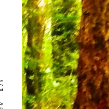
n 
os 
d 
én 
as 