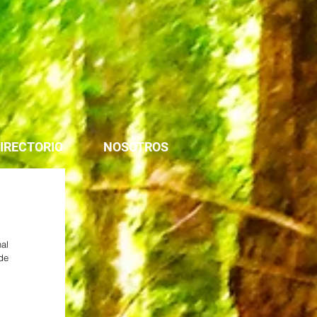
IRECTORIO
NOSOTROS
l 
e 