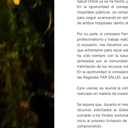
Salud Chiloé ya se ha hecho un
En la oportunidad el conse
hospitales públicos, se compr
para seguir avanzando en estos
de ambos hospitales dentro de
Por su parte el consejero Fer
profesionalismo y trabajo real
lo expuesto, nos llevamos una
que enfrentaron para sacar ad
ha sido siempre con la salud
anhelados por la comunidad
tramitación de los recursos sol
En la oportunidad el conseje
las Regiones FAR SALUD, que 
Este viernes se reunirá la co
realizado en materia de invers
Se espera que, durante el mes
recursos solicitados al Gob
sumarán a los fondos sectoria
inicio al proceso licitatorio 
comprometido.