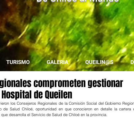
TURISMO
GALERIA
QUEILIN@S
D
egionales comprometen gestionar
Hospital de Queilen
ieron los Consejeros Regionales de la Comisión Social del Gobierno Regiona
 de Salud Chiloé, oportunidad en que conocieron en detalle la cartera d
que desarrolla el Servicio de Salud de Chiloé en la provincia.