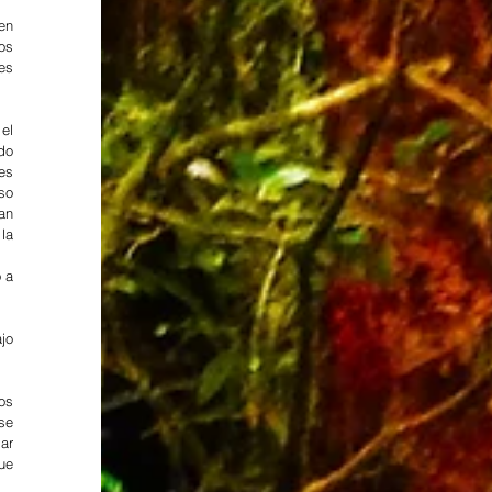
n 
s 
es 
l 
do 
s 
o 
n 
a 
a 
o 
s 
e 
r 
ue 