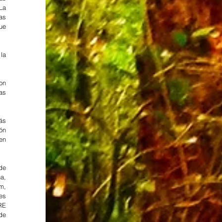
La 
s 
e 
a 
n 
s 
s 
n 
n 
de 
, 
, 
s 
E 
de 