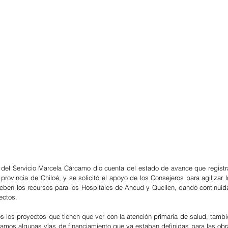
a del Servicio Marcela Cárcamo dio cuenta del estado de avance que registra
 provincia de Chiloé, y se solicitó el apoyo de los Consejeros para agilizar l
eben los recursos para los Hospitales de Ancud y Queilen, dando continuida
ectos.
s los proyectos que tienen que ver con la atención primaria de salud, tambi
rdamos algunas vías de financiamiento que ya estaban definidas para las obr