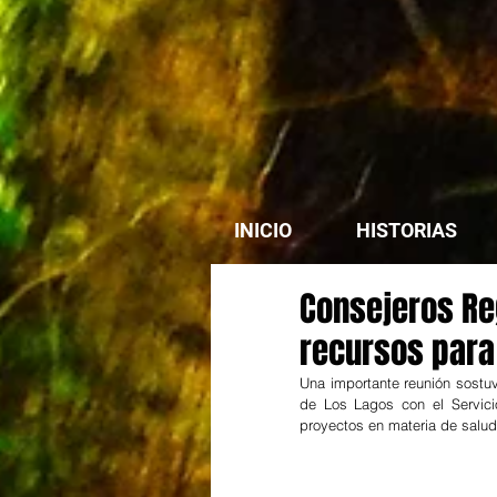
INICIO
HISTORIAS
Consejeros R
recursos para 
Una importante reunión sostuv
de Los Lagos con el Servicio
proyectos en materia de salud 