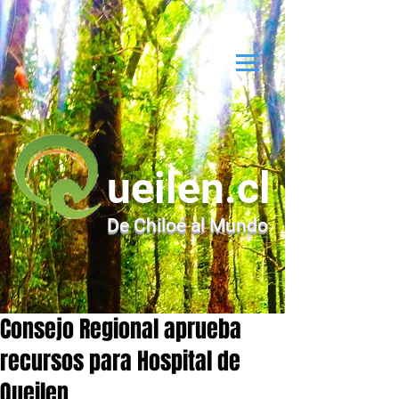
ueilen.cl
De Chiloé al Mundo
Consejo Regional aprueba
recursos para Hospital de
Queilen