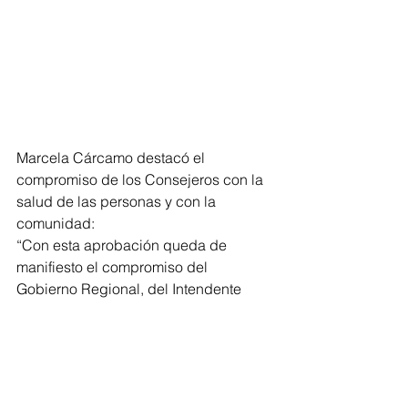
Marcela Cárcamo destacó el 
compromiso de los Consejeros con la 
salud de las personas y con la 
comunidad:
“Con esta aprobación queda de 
manifiesto el compromiso del 
Gobierno Regional, del Intendente 
Leonardo de La Prida con la salud y 
especialmente con estos proyectos, 
así que esperamos rápidamente iniciar 
las obras que tanto espera nuestra 
gente y así cumplir con el compromiso 