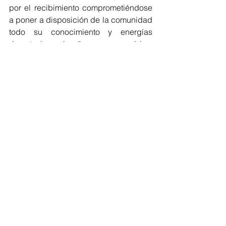
por el recibimiento comprometiéndose 
a poner a disposición de la comunidad 
todo su conocimiento y energías 
durante los seis años comprometidos: 
“Quiero entregar toda la energía de un 
médico joven que viene recién salido 
de su formación como especialista que 
viene con muchas ganas de ayudar a 
la gente”.
Los nuevos médicos forman parte del 
Plan Nacional de Ingreso, Formación y 
Retención de Médicos y Especialistas 
que impulsa el Ministerio de Salud 
para incorporar mil 480 nuevos 
médicos a la Atención Primaria de 
Salud y cuatro mil nuevos especialistas 
en etapa de formación durante el 
período de gobierno.