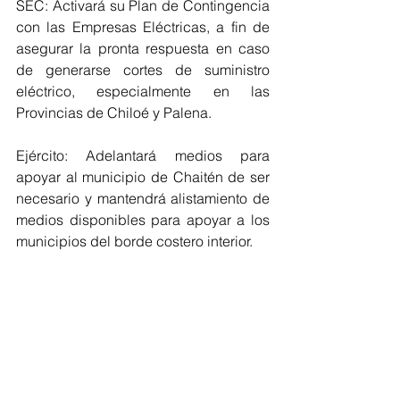
SEC: Activará su Plan de Contingencia 
con las Empresas Eléctricas, a fin de 
asegurar la pronta respuesta en caso 
de generarse cortes de suministro 
eléctrico, especialmente en las 
Provincias de Chiloé y Palena.
Ejército: Adelantará medios para 
apoyar al municipio de Chaitén de ser 
necesario y mantendrá alistamiento de 
medios disponibles para apoyar a los 
municipios del borde costero interior.
Sernatur: Comunicado a los 
Operadores Turísticos sobre el cierre 
de la Ruta CH 225 hacia Saltos del 
Petrohué y aviso a los Operadores de 
posible corte en Ruta 7.