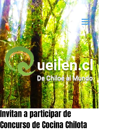
ueilen.cl
De Chiloé al Mundo
Invitan a participar de
Concurso de Cocina Chilota