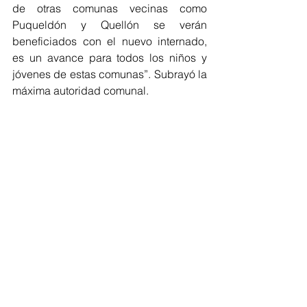
de otras comunas vecinas como 
Puqueldón y Quellón se verán 
beneficiados con el nuevo internado, 
es un avance para todos los niños y 
jóvenes de estas comunas”. Subrayó la 
máxima autoridad comunal.
Fernando Sánchez Montiel, Director de 
Secplan, señaló que el nuevo 
internado tendrá capacidad para 66 
alumnos, áreas de administración, 
comedores, con una extensión de 743 
metros cuadrados, calefacción central; 
la construcción será de madera y 
contempla un diseño muy acorde al 
entorno donde será emplazado, el cual 
está ubicado en la parte posterior del 
Liceo Polivalente de nuestra ciudad.
Etiquetas: