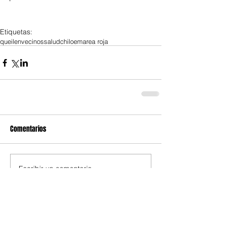
Etiquetas:
queilen
vecinos
salud
chiloe
marea roja
Comentarios
Escribir un comentario...