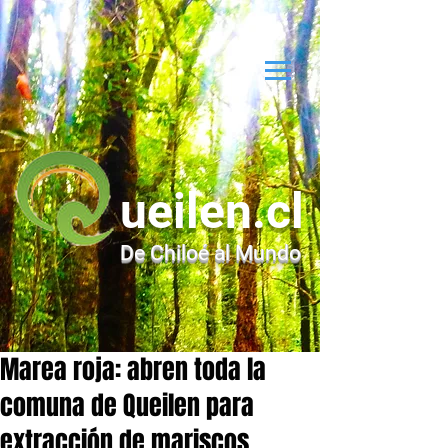
ueilen.cl
De Chiloé al Mundo
Marea roja: abren toda la
comuna de Queilen para
extracción de mariscos