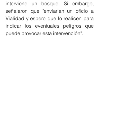
interviene un bosque. Si embargo, 
señalaron que "enviarían un oficio a 
Vialidad y espero que lo realicen para 
indicar los eventuales peligros que 
puede provocar esta intervención".  
"
Etiquetas:
queilen
vecinos
gobierno
conectividad
camino
vialidad
conaf
socavón
riesgo