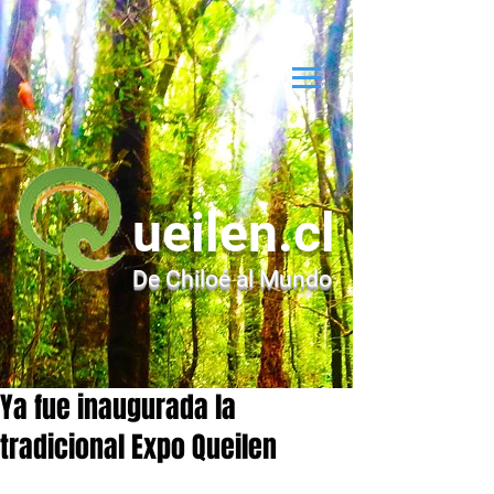
ueilen.cl
De Chiloé al Mundo
Ya fue inaugurada la
tradicional Expo Queilen