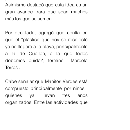
Asimismo destacó que esta idea es un 
gran avance para que sean muchos 
más los que se sumen. 
Por otro lado, agregó que confía en 
que el “plástico que hoy se recolectó 
ya no llegará a la playa, principalmente 
a la de Queilen, a la que todos  
debemos cuidar", terminó  Marcela 
Torres .
Cabe señalar que Manitos Verdes está 
compuesto principalmente por niños , 
quienes ya llevan tres años 
organizados. Entre las actividades que 
realizan se destaca la limpieza de 
playas, plantación de  árboles  y 
construc deción asientos  al aire libre 
usando eco ladrillos.