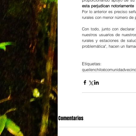
proporcionando apoyo de su 
esta perjudican notoriamente
Por lo anterior es preciso se
rurales con menor número de p
Con todo, junto con declarar
nuestros usuarios de nuestro
rurales y estaciones de salud
problemática", hacen un llama
Etiquetas:
queilen
chiloé
comunidad
vecin
Comentarios