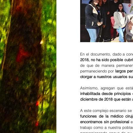
En el documento, dado a conoc
2018, no ha sido posible cub
de que de manera permanente 
permaneciendo por
 largos pe
otorgar a nuestros usuarios s
Asimismo, agregan que está
inhabilitada desde principio
diciembre de 2018 que están 
A este complejo escenario s
funciones de la médico ciru
encontramos sin profesional
 e
trabajo como a nuestra poblac