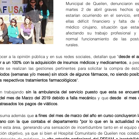
Municipal de Queilen, denunciaron est
martes 2 de abril graves hechos qu
estarían ocurriendo en el servicio, ent
ellas déficit financiero y falta de u
médico cirujano, situación que estarí
afectando su trabajo profesional y e
normal funcionamiento de las posta
rurales.
er a la opinión pública y en sus redes sociales, detallan que "
desde el a
rir a un 100% con la adquisición de insumos médicos y medicamentos
, a pes
se realizan las gestiones pertinentes para solicitar la compra de éstos
riodos (semanas y/o meses) sin stock de algunos fármacos, no siendo posibl
us respectivos tratamientos farmacológicos
".
n trabajando 
sin la ambulancia del servicio puesto que esta se encuentr
s del mes de Marzo del 2019 debido a falla mecánic
a y que
 desde  el mes d
atrasados los pagos de viáticos
.
e suma además que 
a fines del mes de marzo del año en curso concluyeron l
jano con la que contaba el departamento "por lo que en la actualidad no
n esta área, generando una sensación de incertidumbre tanto en el equipo d
ión objetivo, ya que si bien el Hospital Comunitario de Queilen nos colabor