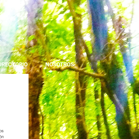
IRECTORIO
NOSOTROS
os 
ón 