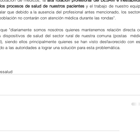
dotación de médicos, la 
alta rotación profesional del DESAM e inestabilid
 los procesos de salud de nuestros pacientes
 y el trabajo de nuestro equip
ñalar que debido a la ausencia del profesional antes mencionado, los sector
oblación no contarán con atención médica durante las rondas".
 que "diariamente somos nosotros quienes mantenemos relación directa co
s dispositivos de salud del sector rural de nuestra comuna (postas  médic
), siendo ellos principalmente quienes se han visto desfavorecido con est
do a las autoridades a lograr una solución para esta problemática.
os
salud