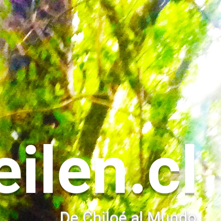
eilen.cl
De Chiloé al Mundo