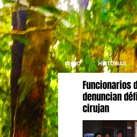
INICIO
HISTORIAS
Funcionarios d
denuncian défi
cirujan