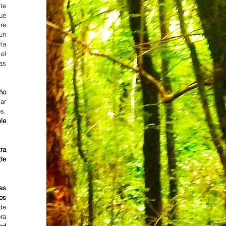
e 
e 
re 
n 
a 
l 
s 
ño 
ar 
, 
e 
a 
e 
as 
s 
e 
a 