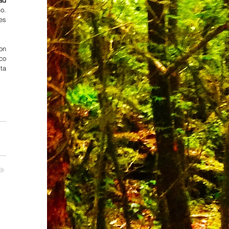
ad 
o. 
es 
n 
o 
a 