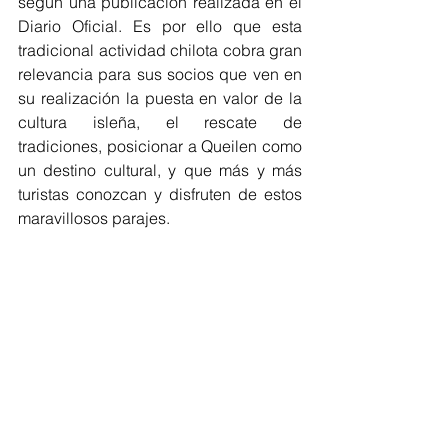
según una publicación realizada en el 
Diario Oficial. Es por ello que esta 
tradicional actividad chilota cobra gran 
relevancia para sus socios que ven en 
su realización la puesta en valor de la 
cultura isleña, el rescate de 
tradiciones, posicionar a Queilen como 
un destino cultural, y que más y más 
turistas conozcan y disfruten de estos 
maravillosos parajes.
Quilún Eco turismo, Restaurant Mesón 
de Payos, Agroturismo El Ñaudapo, 
Transportes Mechay, Yatehue Hotel & 
Tour, Achichío Helados Artesanales, 
Espejo de Luna Lodge, Isla Bruja 
Lodge, El Coo Lodge y Centro de 
Eventos Mirador Aituy son los 