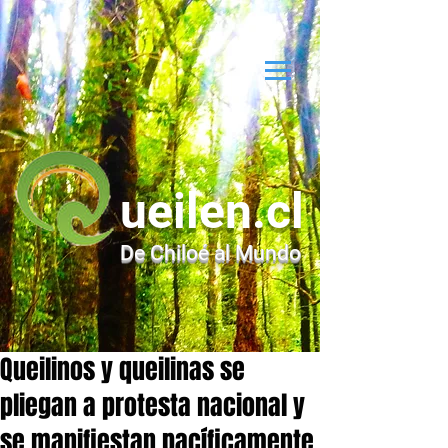
ueilen.cl
De Chiloé al Mundo
Queilinos y queilinas se
pliegan a protesta nacional y
se manifiestan pacíficamente