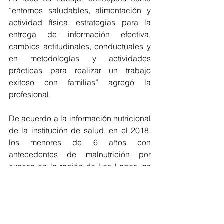
“entornos saludables, alimentación y 
actividad física, estrategias para la 
entrega de información efectiva, 
cambios actitudinales, conductuales y 
en metodologías y actividades 
prácticas para realizar un trabajo 
exitoso con familias” agregó la 
profesional.
De acuerdo a la información nutricional 
de la institución de salud, en el 2018, 
los menores de 6 años con 
antecedentes de malnutrición por 
exceso en la región de Los Lagos, es 
de un 15.3%; de ellos un 18% 
corresponde a la Provincia de Chiloé, 
un 14% a la Provincia de Osorno y un 
14.4% a la Provincia de Llanquihue y 