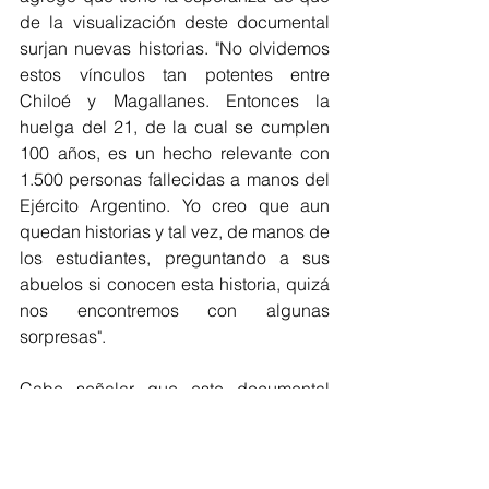
de la visualización deste documental 
surjan nuevas historias. "No olvidemos 
estos vínculos tan potentes entre 
Chiloé y Magallanes. Entonces la 
huelga del 21, de la cual se cumplen 
100 años, es un hecho relevante con 
1.500 personas fallecidas a manos del 
Ejército Argentino. Yo creo que aun 
quedan historias y tal vez, de manos de 
los estudiantes, preguntando a sus 
abuelos si conocen esta historia, quizá 
nos encontremos con algunas 
sorpresas".
Cabe señalar que este documental 
compila el trabajo de un año y medio, 
el cual fue financiado con el FNDR del 
Gobierno Regional de Los Lagos. 