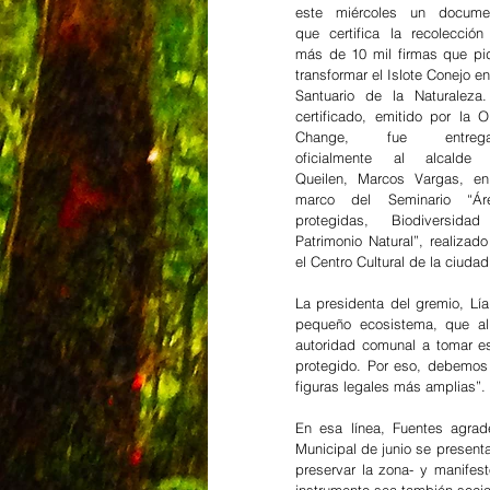
este miércoles un documen
que certifica la recolección 
más de 10 mil firmas que pid
transformar el Islote Conejo en
Santuario de la Naturaleza. 
certificado, emitido por la O
Change, fue entrega
oficialmente al alcalde 
Queilen, Marcos Vargas, en 
marco del Seminario “Áre
protegidas, Biodiversidad
Patrimonio Natural”, realizado
el Centro Cultural de la ciudad
La presidenta del gremio, Lí
pequeño ecosistema, que al
autoridad comunal a tomar e
protegido. Por eso, debemos 
figuras legales más amplias”.
En esa línea, Fuentes agrad
Municipal de junio se present
preservar la zona- y manifes