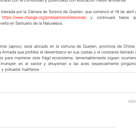
alizado con la comunidad y potenciado con educación medio ambiental.
iderada por la Cámara de Turismo de Queilen, que comenzó el 18 de abril d
 
https://www.change.org/protejamosisloteconejo
y continuará hasta qu
vierta en Santuario de la Naturaleza.
tros (aprox), está ubicado en la comuna de Queilen, provincia de Chiloé, 
a Armada que prohíbe el desembarco en sus costas y el constante llamado d
s para mantener este frágil ecosistema, lamentablemente siguen ocurriend
irrumpen en el sector y ahuyentan a las aves (especialmente pingüinos
y polluelos huérfanos.