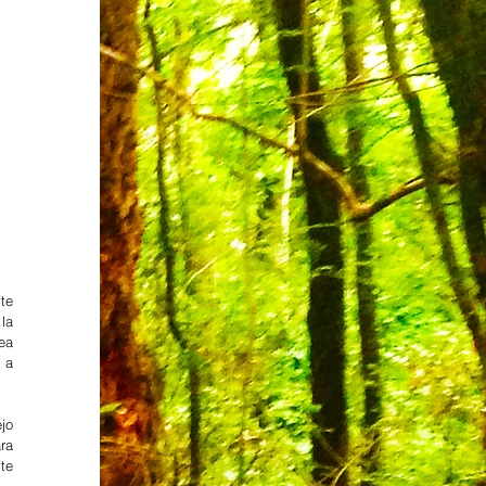
e 
a 
a 
a 
o 
a 
e 