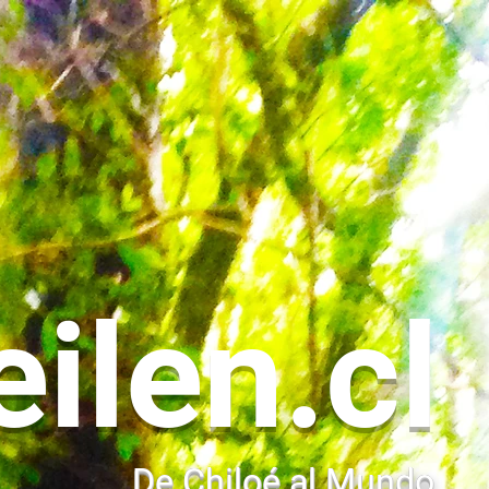
eilen.cl
De Chiloé al Mundo