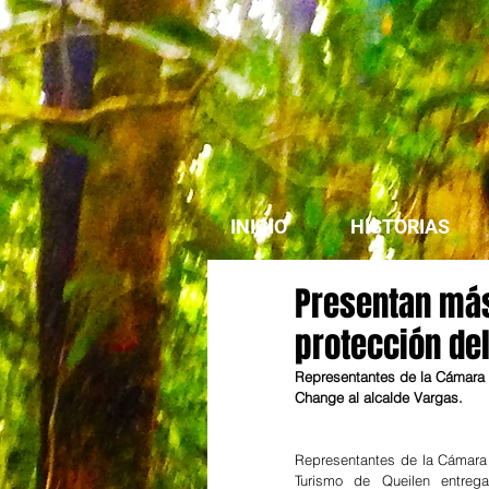
INICIO
HISTORIAS
Presentan más 
protección del
Representantes de la Cámara 
Change al alcalde Vargas. 
Representantes de la Cámara 
Turismo de Queilen entregar