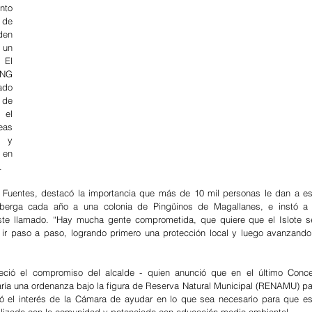
to 
de 
en 
 un 
El 
NG 
do 
de 
el 
as 
 y 
 en 
.
a Fuentes, destacó la importancia que más de 10 mil personas le dan a est
berga cada año a una colonia de Pingüinos de Magallanes, e instó a l
ste llamado. “Hay mucha gente comprometida, que quiere que el Islote se
ir paso a paso, logrando primero una protección local y luego avanzando 
eció el compromiso del alcalde - quien anunció que en el último Concej
aría una ordenanza bajo la figura de Reserva Natural Municipal (RENAMU) par
tó el interés de la Cámara de ayudar en lo que sea necesario para que est