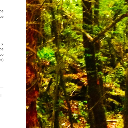
e 
e 
y 
e 
o 
) 