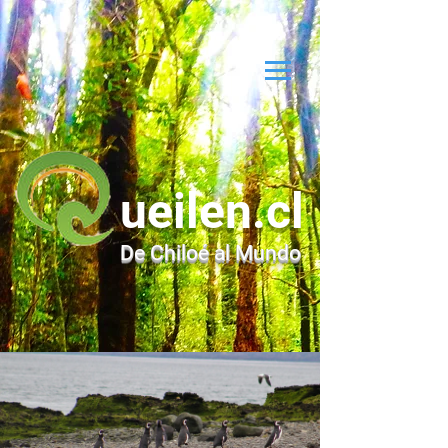
ueilen.cl
De Chiloé al Mundo