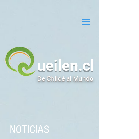
ueilen.cl
De Chiloé al Mundo
NOTICIAS