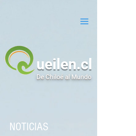
ueilen.cl
De Chiloé al Mundo
NOTICIAS