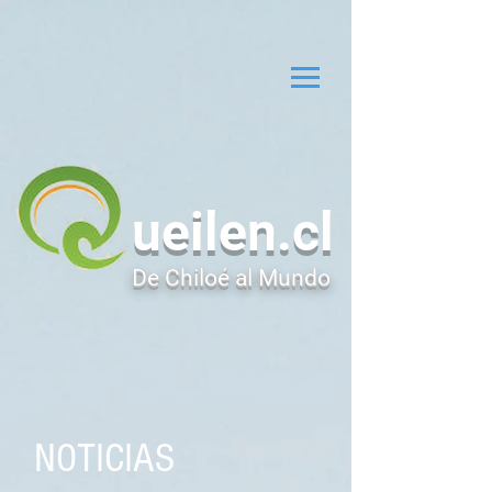
ueilen.cl
De Chiloé al Mundo
NOTICIAS