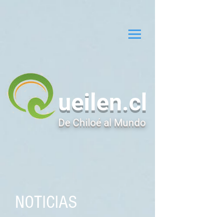
ueilen.cl
De Chiloé al Mundo
NOTICIAS