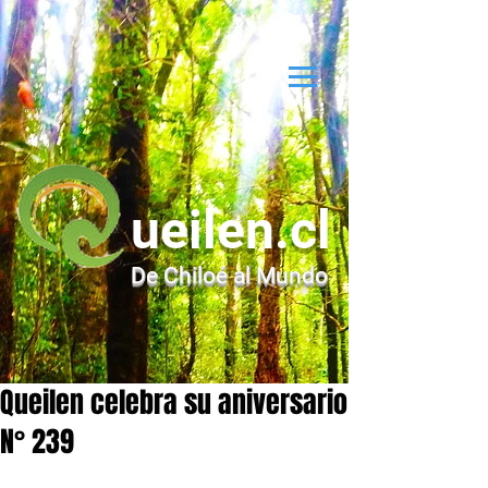
ueilen.cl
De Chiloé al Mundo
Queilen celebra su aniversario
N° 239