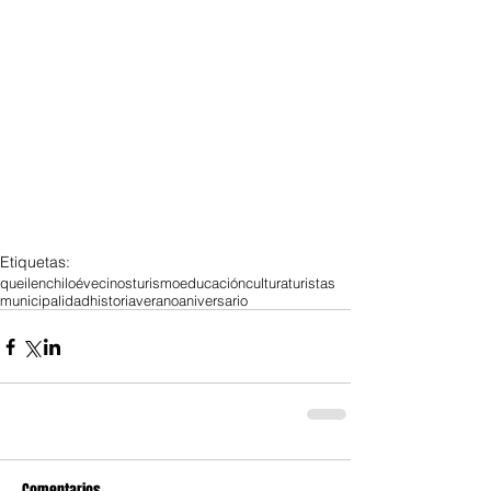
Etiquetas:
queilen
chiloé
vecinos
turismo
educación
cultura
turistas
municipalidad
historia
verano
aniversario
Comentarios