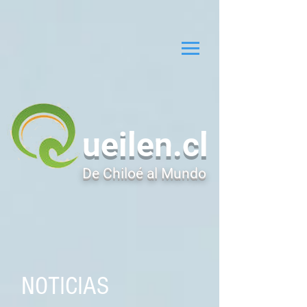
ueilen.cl
De Chiloé al Mundo
NOTICIAS