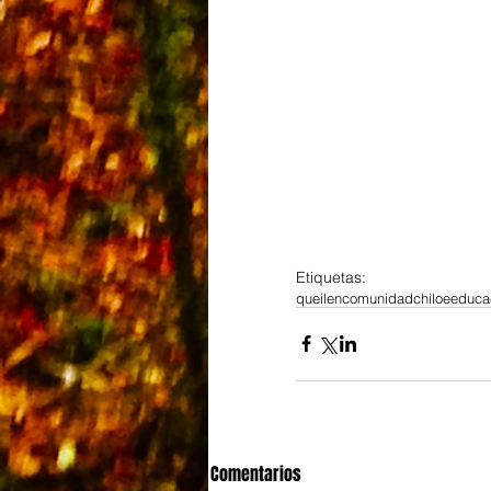
Etiquetas:
queilen
comunidad
chiloe
educa
Comentarios