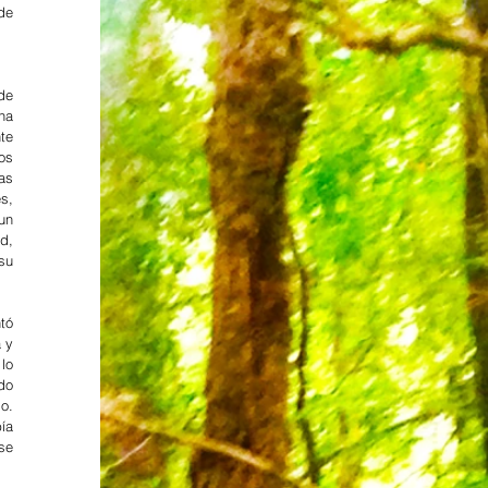
de 
de 
a 
e 
s 
s 
s, 
n 
d, 
u 
ó 
 y 
lo 
o 
o. 
a 
e 