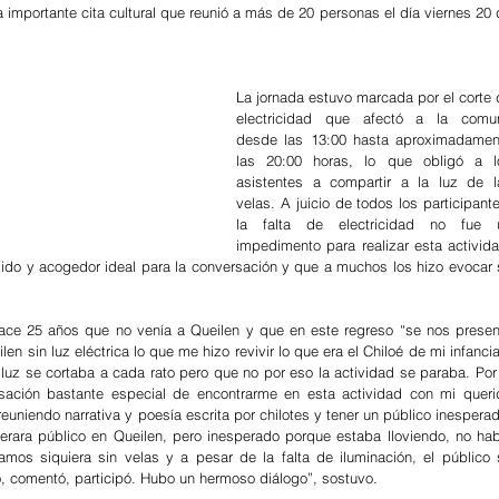
importante cita cultural que reunió a más de 20 personas el día viernes 20 
La jornada estuvo marcada por el corte 
electricidad que afectó a la comun
desde las 13:00 hasta aproximadament
las 20:00 horas, lo que obligó a lo
asistentes a compartir a la luz de la
velas. A juicio de todos los participante
la falta de electricidad no fue u
impedimento para realizar esta activida
ido y acogedor ideal para la conversación y que a muchos los hizo evocar s
 hace 25 años que no venía a Queilen y que en este regreso “se nos present
en sin luz eléctrica lo que me hizo revivir lo que era el Chiloé de mi infancia
luz se cortaba a cada rato pero que no por eso la actividad se paraba. Por 
ación bastante especial de encontrarme en esta actividad con mi querid
reuniendo narrativa y poesía escrita por chilotes y tener un público inesperad
rara público en Queilen, pero inesperado porque estaba lloviendo, no habí
mos siquiera sin velas y a pesar de la falta de iluminación, el público s
ó, comentó, participó. Hubo un hermoso diálogo”, sostuvo.