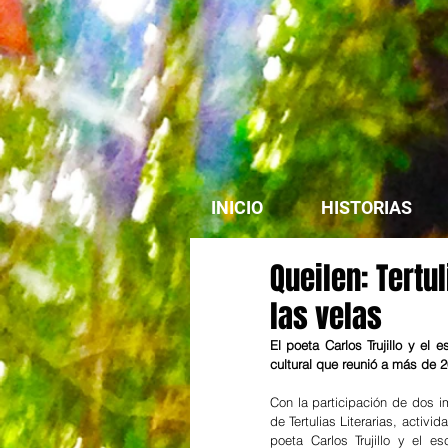
INICIO
HISTORIAS
Queilen: Tertul
las velas
El poeta Carlos Trujillo y el 
cultural que reunió a más de 2
Con la participación de dos im
de Tertulias Literarias, activ
poeta Carlos Trujillo y el es