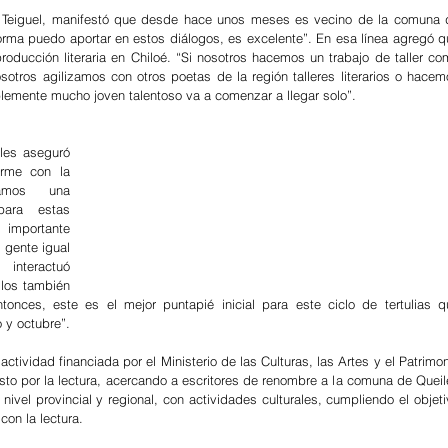
sé Teiguel, manifestó que desde hace unos meses es vecino de la comuna d
orma puedo aportar en estos diálogos, es excelente”. En esa línea agregó qu
roducción literaria en Chiloé. “Si nosotros hacemos un trabajo de taller co
sotros agilizamos con otros poetas de la región talleres literarios o hacem
emente mucho joven talentoso va a comenzar a llegar solo”.
les aseguró 
rme con la 
amos una 
ara estas 
 importante 
 gente igual 
interactuó 
los también 
onces, este es el mejor puntapié inicial para este ciclo de tertulias qu
 y octubre”.
 actividad financiada por el Ministerio de las Culturas, las Artes y el Patrimon
sto por la lectura, acercando a escritores de renombre a la comuna de Queil
 nivel provincial y regional, con actividades culturales, cumpliendo el objeti
con la lectura.