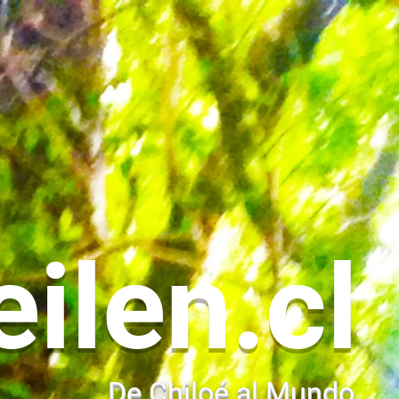
eilen.cl
De Chiloé al Mundo