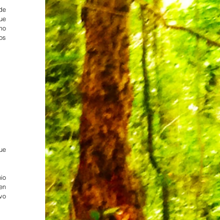
e 
e 
mo 
os 
e 
io 
en 
vo 