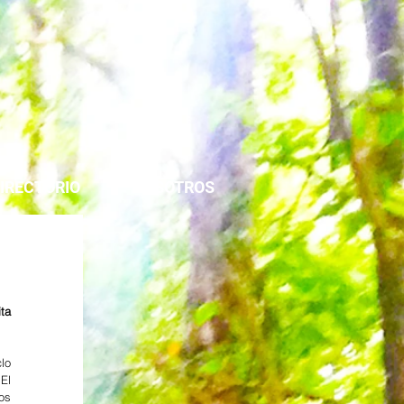
IRECTORIO
NOSOTROS
ta 
lo 
El 
s 