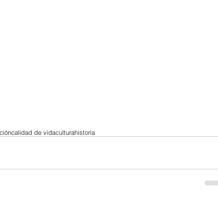
ción
calidad de vida
cultura
historia