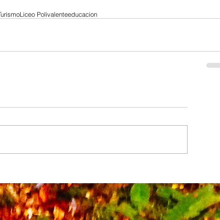
Turismo
Liceo Polivalente
educacion