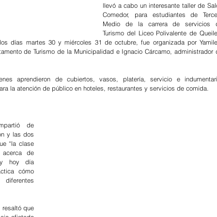
llevó a cabo un interesante taller de Sal
Comedor, para estudiantes de Tercer
Medio de la carrera de servicios d
Turismo del Liceo Polivalente de Queile
 los días martes 30 y miércoles 31 de octubre, fue organizada por Yamilet
amento de Turismo de la Municipalidad e Ignacio Cárcamo, administrador d
es aprendieron de cubiertos, vasos, platería, servicio e indumentaria
ra la atención de público en hoteles, restaurantes y servicios de comida.
partió de 
n y las dos 
e “la clase 
a acerca de 
a y hoy día 
ctica cómo 
ferentes 
 resaltó que 