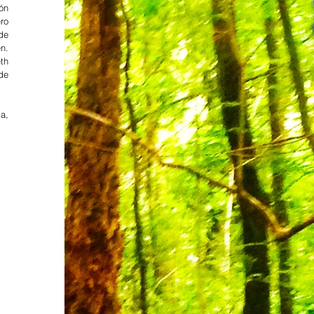
ón 
o 
e 
n. 
h 
e 
, 