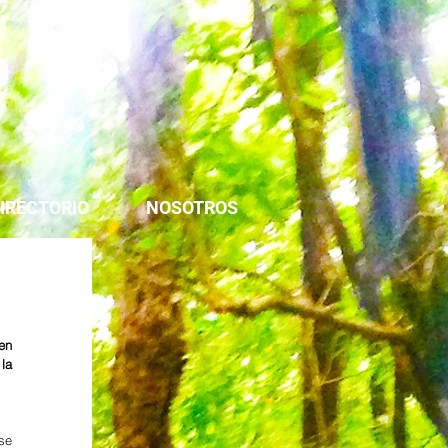
IRECTORIO
NOSOTROS
n 
a 
e 