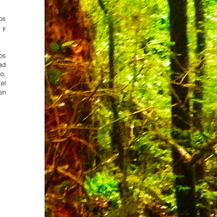
s 
 y 
s 
d 
, 
l 
n 