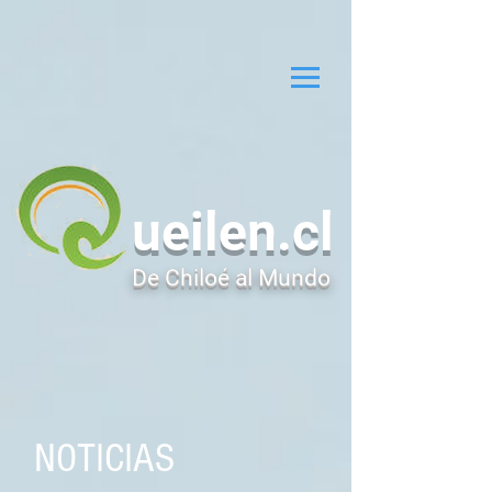
ueilen.cl
De Chiloé al Mundo
NOTICIAS