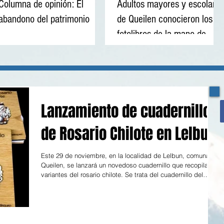
Columna de opinión: El
Adultos mayores y escolares
abandono del patrimonio
de Queilen conocieron los
fotolibros de la mano de
Tatiana Sardá
Lanzamiento de cuadernillo
de Rosario Chilote en Lelbun
Este 29 de noviembre, en la localidad de Lelbun, comuna de
Queilen, se lanzará un novedoso cuadernillo que recopila 3
variantes del rosario chilote. Se trata del cuadernillo del
"Santo Rosario Chilote", que incluye además oraciones y
cantos, algunos en chezungún, latín y español. El abogado
e investigador, Gerak Velásquez realizó la compilación de
esta sentida oracion católica a través de entrevistas a
experimentados rezadores de los sectores de Agoni y