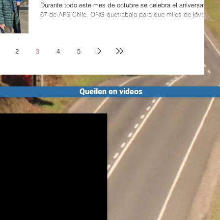
Durante todo este mes de octubre se celebra el aniversario
67 de AFS Chile, ONG quetrabaja para que miles de jóvenes
en el mundo realicen intercambios estudiantiles, en másde
40 países. En esta ocasión, el comité local de AFS Castro
ha participado activamenteaportando con significativos
2
3
4
5
saludos de ex participantes. Entre las actividades
conmemorativas destacó un concurso interno nacional para
recopilarsaludos en video de ex participantes chilenos que
hayan viajado fuera y ext
Queilen en videos