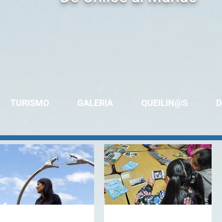
TURISMO
GALERIA
QUEILIN@S
D