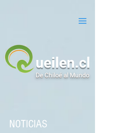
ueilen.cl
De Chiloé al Mundo
NOTICIAS