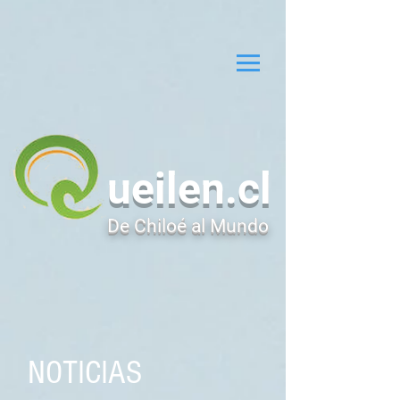
ueilen.cl
De Chiloé al Mundo
NOTICIAS