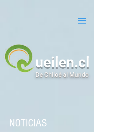
ueilen.cl
De Chiloé al Mundo
NOTICIAS