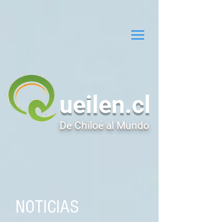
ueilen.cl
De Chiloé al Mundo
NOTICIAS