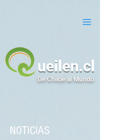
ueilen.cl
De Chiloé al Mundo
NOTICIAS