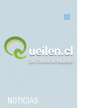
ueilen.cl
De Chiloé al Mundo
NOTICIAS