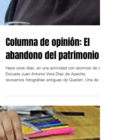
Columna de opinión: El
abandono del patrimonio
Hace unos días, en una actividad con alumnos de la
Escuela Juan Antonio Vera Díaz de Apeche,
revisamos fotografías antiguas de Queilen. Una de las
imágenes correspondía a la visita del Presidente
Eduardo Frei Ruiz -Tagle a nuestra comuna, en julio
del año 1999. No siempre viene un presidente a estas
tierras y ese día fue especial: se inauguraba el
flamante Centro Cultural Refugio de Navegantes, obra
diseñada por los arquitectos Edward Rojas y Lorenzo