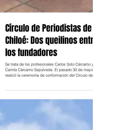
Círculo de Periodistas de
Chiloé: Dos queilinos entre
los fundadores
Se trata de los profesionales Carlos Soto Cárcamo y
Camila Cárcamo Sepúlveda. El pasado 30 de mayo se
realizó la ceremonia de conformación del Círculo de
Periodistas de Chiloé, una instancia que representa un
importante hito para el fortalecimiento de las
comunicaciones y el ejercicio profesional del
periodismo en la provincia. La actividad reunió, en
primera instancia a 18 periodistas, cuyo principal
objetivo es generar un espacio de encuentro,
colaboración y desarrollo para