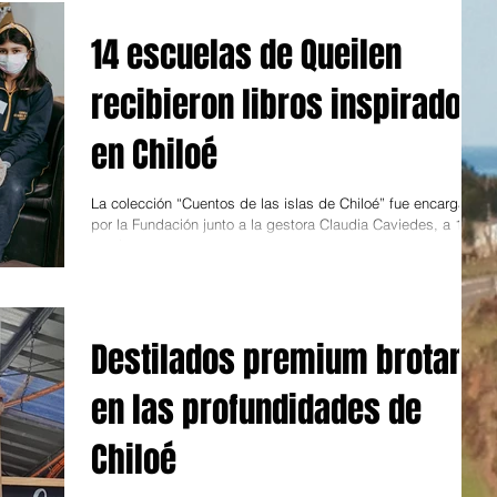
14 escuelas de Queilen
recibieron libros inspirados
en Chiloé
La colección “Cuentos de las islas de Chiloé” fue encargada
por la Fundación junto a la gestora Claudia Caviedes, a 10
escritores e...
Destilados premium brotan
en las profundidades de
Chiloé