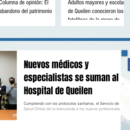
Columna de opinión: El
Adultos mayores y escolares
abandono del patrimonio
de Queilen conocieron los
fotolibros de la mano de
Tatiana Sardá
Nuevos médicos y
especialistas se suman al
Hospital de Queilen
Cumpliendo con los protocolos sanitarios, el Servicio de
Salud Chiloé dio la bienvenida a los nuevos profesionales
que se suman a la red...