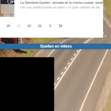
La Destilería Queilen, ubicada en la misma ciudad, resalta
con sus producciones el sabor y la gran calidad de las
manzanas chilotas,...
20
21
22
23
Queilen en videos