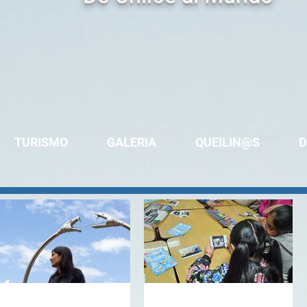
TURISMO
GALERIA
QUEILIN@S
D