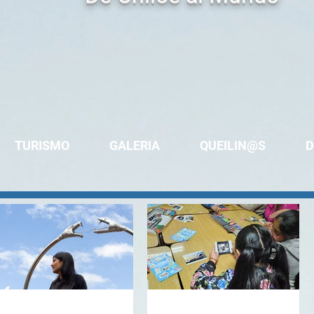
TURISMO
GALERIA
QUEILIN@S
D