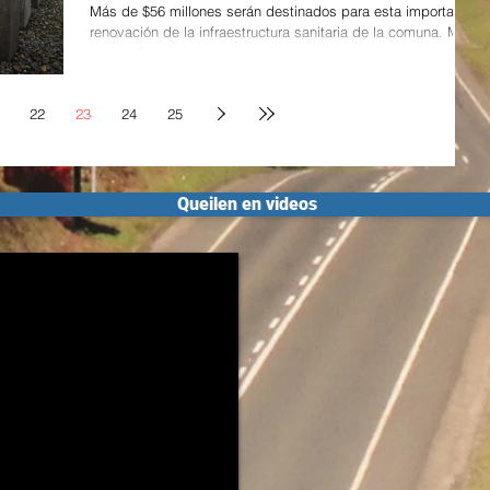
Más de $56 millones serán destinados para esta importante
renovación de la infraestructura sanitaria de la comuna. Más
de 250 familias se...
22
23
24
25
Queilen en videos