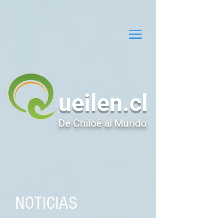
ueilen.cl
De Chiloé al Mundo
NOTICIAS